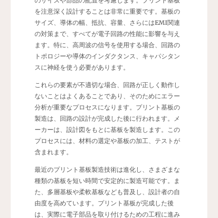
のサイズや部品の配置を考慮します。プリント基板
を注意深く設計することは非常に重要です。基板の
サイズ、導体の幅、抵抗、容量、さらにはEMI関連
の対策まで、すべてが電子回路の性能に影響を与え
ます。特に、高周波の信号を使用する場合、回路の
トポロジーや導体のインダクタンス、キャパシタン
スに神経を使う必要があります。
これらの要素が不適切な場合、回路が正しく動作し
ないことはよくあることであり、そのためにエラー
分析が重要なプロセスになります。プリント基板の
製造は、回路の設計が完成した後に行われます。メ
ーカーは、設計図をもとに基板を製造します。この
プロセスには、材料の選定や基板の加工、テストが
含まれます。
最近のプリント基板製造技術は進化し、さまざまな
種類の基板を短い時間で安定的に製造可能です。ま
た、多層基板や柔軟基板なども普及し、設計者の自
由度を高めています。プリント基板が完成した後
は、実際に電子部品を取り付けるための工程に進み