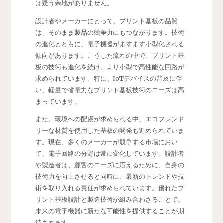
は疑う余地がありません。
設計者やメーカーにとって、プリント基板の品質
は、そのまま製品の競争力にもつながります。技術
の進化とともに、電子機器がますます小型化される
傾向があります。こうした流れの中で、プリント基
板の技術も進化を続け、より小型で高性能な回路が
求められています。特に、IoTデバイスの普及に伴
い、軽量で省電力なプリント基板技術のニーズは高
まっています。
また、環境への配慮が求められる中、エコフレンド
リーな材質を使用した基板の開発も進められていま
す。現在、多くのメーカーが競争する市場におい
て、電子回路の分野は常に変化しています。設計者
や製造者は、顧客のニーズに応えるために、自身の
技術力を向上させると同時に、最新のトレンドや技
術を取り入れる責任が求められています。優れたプ
リント基板設計と製造技術が組み合わさることで、
未来の電子機器に新たな可能性を提供することが期
待されます。