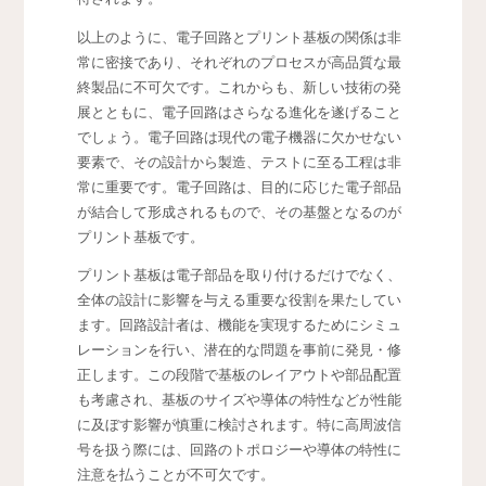
以上のように、電子回路とプリント基板の関係は非
常に密接であり、それぞれのプロセスが高品質な最
終製品に不可欠です。これからも、新しい技術の発
展とともに、電子回路はさらなる進化を遂げること
でしょう。電子回路は現代の電子機器に欠かせない
要素で、その設計から製造、テストに至る工程は非
常に重要です。電子回路は、目的に応じた電子部品
が結合して形成されるもので、その基盤となるのが
プリント基板です。
プリント基板は電子部品を取り付けるだけでなく、
全体の設計に影響を与える重要な役割を果たしてい
ます。回路設計者は、機能を実現するためにシミュ
レーションを行い、潜在的な問題を事前に発見・修
正します。この段階で基板のレイアウトや部品配置
も考慮され、基板のサイズや導体の特性などが性能
に及ぼす影響が慎重に検討されます。特に高周波信
号を扱う際には、回路のトポロジーや導体の特性に
注意を払うことが不可欠です。