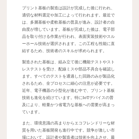
プリント基板の製造は設計が完成した後に行われ、
適切な材料選定や加工によって行われます。最近で
は、多層基板や柔軟基板の普及が進み、設計者の自
由度が増しています。基板が完成した後は、電子部
品を取り付ける作業が行われ、表面実装技術やスル
ーホール技術が選択されます。この工程も性能に直
結するため、技術者のスキルが求められます。
製造された基板は、組み立て後に機能テストやスト
レステストを受け、配線ミスや部品不具合を確認し
ます。すべてのテストを通過した回路のみが製品化
されるため、全プロセスに細心の注意が必要です。
近年、電子機器の小型化が進む中で、プリント基板
技術も進化を続けています。特にIoTデバイスの普
及により、軽量かつ省電力な基板への需要が高まっ
ています。
また、環境意識の高まりからエコフレンドリーな材
質を用いた基板開発も進行中です。競争が激しい市
場において、設計者や製造者は技術を向上させ、最