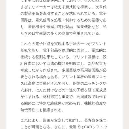
ても中心的な役割を果たすであろう。そのため、さ
まざまなメーカーは絶えず新技術を模索し、次世代
の製品革命を牽引することが求められている。電子
回路は、電気信号を処理・制御するための基盤であ
り、通信機器や家庭用電化製品、産業機器など、私
たちの日常生活の多くの側面で利用されている。
これらの電子回路を実現する手法の一つがプリント
基板であり、電子部品を物理的に固定し、電気的に
接続する役割を果たしている。プリント基板は、設
計段階において回路の機能を明確にし、部品配置を
考慮しながら作成され、多層基板や高周波回路が必
要とされる場合もある。プリント基板の製造プロセ
スは高度に自動化されており、銅箔のエッチングや
穴あけ、はんだ付けなどの一連の工程を経て完成品
が生まれる。材料選定も重要で、高周波数で動作す
る回路には特別な絶縁体が求められ、機械的強度や
熱伝導性にも配慮される。
これにより、回路が安定して動作し、長寿命を保つ
ことが可能となる。さらに、最近ではCADソフトウ