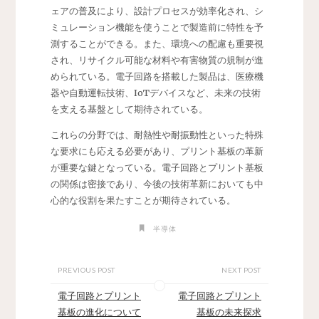
ェアの普及により、設計プロセスが効率化され、シ
ミュレーション機能を使うことで製造前に特性を予
測することができる。また、環境への配慮も重要視
され、リサイクル可能な材料や有害物質の規制が進
められている。電子回路を搭載した製品は、医療機
器や自動運転技術、IoTデバイスなど、未来の技術
を支える基盤として期待されている。
これらの分野では、耐熱性や耐振動性といった特殊
な要求にも応える必要があり、プリント基板の革新
が重要な鍵となっている。電子回路とプリント基板
の関係は密接であり、今後の技術革新においても中
心的な役割を果たすことが期待されている。
半導体
PREVIOUS POST
NEXT POST
電子回路とプリント
電子回路とプリント
基板の進化について
基板の未来探求