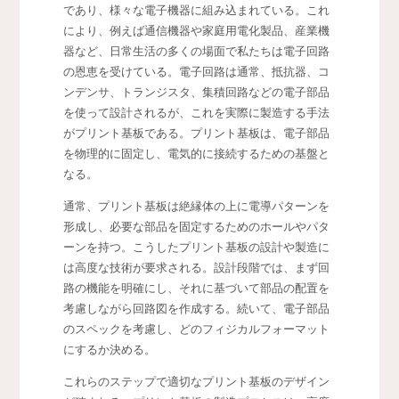
であり、様々な電子機器に組み込まれている。
これ
により、例えば通信機器や家庭用電化製品、産業機
器など、日常生活の多くの場面で私たちは電子回路
の恩恵を受けている。電子回路は通常、抵抗器、コ
ンデンサ、トランジスタ、集積回路などの電子部品
を使って設計されるが、これを実際に製造する手法
がプリント基板である。プリント基板は、電子部品
を物理的に固定し、電気的に接続するための基盤と
なる。
通常、プリント基板は絶縁体の上に電導パターンを
形成し、必要な部品を固定するためのホールやパタ
ーンを持つ。こうしたプリント基板の設計や製造に
は高度な技術が要求される。設計段階では、まず回
路の機能を明確にし、それに基づいて部品の配置を
考慮しながら回路図を作成する。続いて、電子部品
のスペックを考慮し、どのフィジカルフォーマット
にするか決める。
これらのステップで適切なプリント基板のデザイン