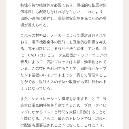
特性を持つ絶縁体が必要であり、機械的な強度や熱
伝導性にも配慮しなければならない。これにより、
回路が適切に動作し、長期間安定性を保つための環
境が整えられる。
これらの材料は、メーカーによって逐次改良されて
おり、電子機器全体の性能にも直接的な影響を与え
る。電子回路における設計手法も進化している。特
に、CAD（コンピュータ支援設計）ソフトウェアの
普及によって、設計プロセスは大幅に効率化されて
いる。この技術を利用することで、回路設計からプ
リント基板のレイアウトまでを一貫して管理するこ
とができ、設計ミスの予防や改善が迅速に行われる
ようになっている。
また、シミュレーション機能を活用することで、製
造前に電気的特性を予測できるため、プロトタイピ
ングにかかるコストと時間を大幅に削減することが
可能になる。さらに、最近のトレンドでは、環境へ
の配慮も重要視されるようになった。これにより、