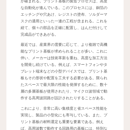
が確まれる。プリント基板の製造プロセスは、高度
な自動化が進んでいる。このプロセスには、銅箔の
エッチングや穴あけ、レジストの塗布、ソルダーマ
スクの適用といった一連の工程が含まれる。これを
経て、個々の部品を正確に配置し、はんだ付けして
完成品ができあがる。
最近では、産業界の需要に応じて、より複雑で高機
能なプリント基板が求められることが多い。これに
伴い、メーカーは技術革新を重ね、高度な加工方法
を開発し続けている。例えば、スマートフォンやタ
ブレット端末などの小型デバイスでは、プリント基
板もその形状や配置を工夫する必要がある。限られ
たスペースで最大限の性能を発揮するために、数十
層の多層基板が使用されたり、マイクロ波領域で動
作する高周波回路が設計されたりすることがある。
これにより、非常に高い集積度と省スペース性能を
実現し、製品の小型化にも寄与している。また、プ
リント基板の材料選定も重要な要素である。例え
ば、高周波数で動作する回路用の基板には、特別な