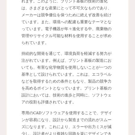
れます。このように、プリント基板の技術の進化
は、さまざまな産業にとって不可欠なものであり、
メーカーは競争優位を保つために絶えず改善を続け
ています。また、環境への配慮も重要なテーマとな
っています。電子機器が年々進化する中、廃棄物の
管理やリサイクル可能な材料を使用することが求め
られています。
持続的な開発を通じて、環境負荷を軽減する努力が
注がれています。例えば、プリント基板の製造にお
いても、有害な化学物質を使用しないことが一つの
基準として設けられています。これは、エコラベル
などを取得するための条件ともなり、製品の競争力
を高めるポイントとなっています。プリント基板の
設計においては、技術の進歩と同時に、ソフトウェ
アの役割も評価されています。
専用のCADソフトウェアを使用することで、デザイ
ンが容易になり、設計から製造までの流れがスムー
ズになります。これにより、エラーや出力ミスが減
少し、設計者がより複雑な回路を楽にデザインでき