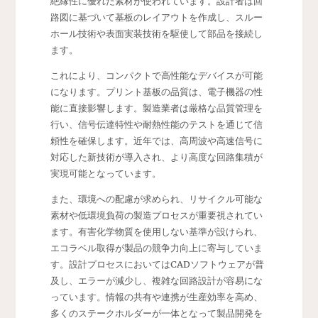
絶縁性に優れた素材が使われています。設計者は回
路図に基づいて基板のレイアウトを作成し、スルー
ホール技術や表面実装技術を駆使して部品を接続し
ます。
これにより、コンパクトで高性能なデバイスが可能
になります。プリント基板の品質は、電子機器の性
能に直接影響します。製造業者は厳格な品質管理を
行い、信号伝達特性や耐熱性能のテストを通じて信
頼性を確保します。近年では、高周波や高速信号に
対応した新技術が導入され、より高度な回路集積が
実現可能となっています。
また、環境への配慮が求められ、リサイクル可能な
素材や低環境負荷の製造プロセスが重要視されてい
ます。有害化学物質を使用しない基準が設けられ、
エコラベル取得が製品の競争力向上に寄与していま
す。設計プロセスにおいてはCADソフトウェアが普
及し、エラーが減少し、複雑な回路設計が容易にな
っています。情報の共有や連携が生産効率を高め、
多くのステークホルダーが一体となって製品開発を