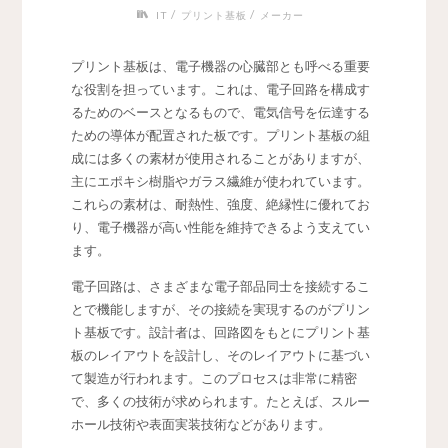
/
/
IT
プリント基板
メーカー
プリント基板は、電子機器の心臓部とも呼べる重要
な役割を担っています。
これは、電子回路を構成す
るためのベースとなるもので、電気信号を伝達する
ための導体が配置された板です。プリント基板の組
成には多くの素材が使用されることがありますが、
主にエポキシ樹脂やガラス繊維が使われています。
これらの素材は、耐熱性、強度、絶縁性に優れてお
り、電子機器が高い性能を維持できるよう支えてい
ます。
電子回路は、さまざまな電子部品同士を接続するこ
とで機能しますが、その接続を実現するのがプリン
ト基板です。設計者は、回路図をもとにプリント基
板のレイアウトを設計し、そのレイアウトに基づい
て製造が行われます。このプロセスは非常に精密
で、多くの技術が求められます。たとえば、スルー
ホール技術や表面実装技術などがあります。