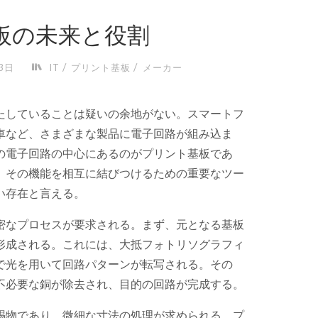
板の未来と役割
/
/
3日
IT
プリント基板
メーカー
たしていることは疑いの余地がない。
スマートフ
車など、さまざまな製品に電子回路が組み込ま
の電子回路の中心にあるのがプリント基板であ
、その機能を相互に結びつけるための重要なツー
い存在と言える。
密なプロセスが要求される。まず、元となる基板
形成される。これには、大抵フォトリソグラフィ
で光を用いて回路パターンが転写される。その
不必要な銅が除去され、目的の回路が完成する。
賜物であり、微細な寸法の処理が求められる。プ