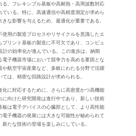
れる。フレキシブル基板や高耐熱・高周波数対応
れている。特に、高速通信や高精度測定が求めら
大きな影響を与えるため、最適化が重要である。
不使用の製造プロセスやリサイクルを意識したエ
もプリント基板の製造に不可欠であり、コンピュ
、設計の効率化が進んでいる。この進歩は、納期
る電子機器市場において競争力を高める要因とな
器や航空宇宙産業など、多岐にわたる分野で活躍
いては、精密な回路設計が求められる。
進化に対応するために、さらに高密度かつ高機能
れに向けた研究開発は進行中であり、新しい技術
基板は電子デバイスの心臓部として、より高性能
の電子機器の発展には大きな可能性が秘められて
、新たな技術の登場を楽しみにしている。